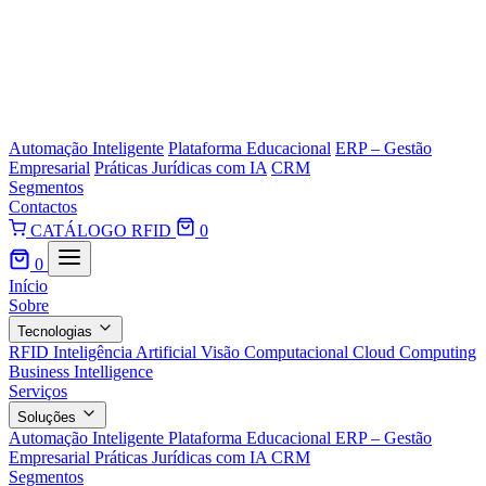
Automação Inteligente
Plataforma Educacional
ERP – Gestão
Empresarial
Práticas Jurídicas com IA
CRM
Segmentos
Contactos
CATÁLOGO RFID
0
0
Início
Sobre
Tecnologias
RFID
Inteligência Artificial
Visão Computacional
Cloud Computing
Business Intelligence
Serviços
Soluções
Automação Inteligente
Plataforma Educacional
ERP – Gestão
Empresarial
Práticas Jurídicas com IA
CRM
Segmentos