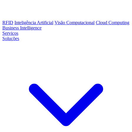
RFID
Inteligência Artificial
Visão Computacional
Cloud Computing
Business Intelligence
Serviços
Soluções