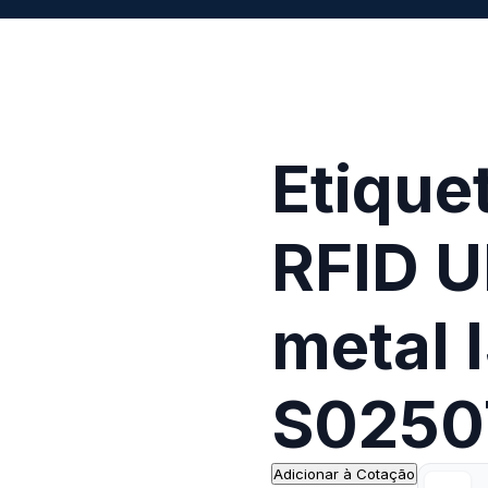
Etique
RFID U
metal
S0250
Adicionar à Cotação