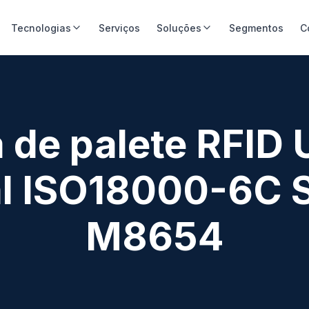
Tecnologias
Serviços
Soluções
Segmentos
C
a de palete RFID
al ISO18000-6C 
M8654