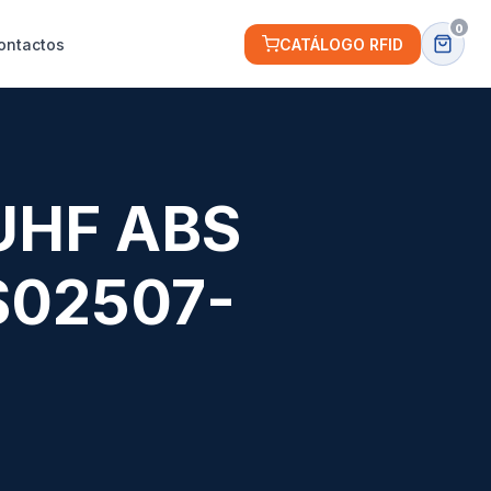
0
ontactos
CATÁLOGO RFID
 UHF ABS
S02507-