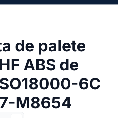
ta de palete
HF ABS de
 ISO18000-6C
7-M8654