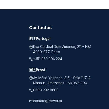
Contactos
🇵🇹
Portugal
Rua Cardeal Dom Américo, 211 – H81
4000-077, Porto
+351 963 306 224
🇧🇷
Brasil
Av. Mário Ypiranga, 315 – Sala 1117-A
Manaus, Amazonas – 69.057-000
0800 292 0800
contato@eever.pt