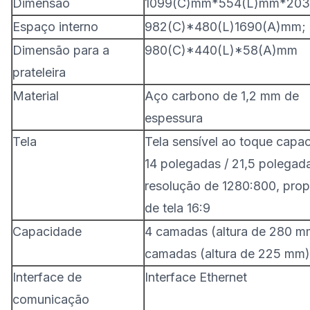
Dimensão
1099(C)mm*554(L)mm*203
Espaço interno
982(C)*480(L)1690(A)mm;
Dimensão para a
980(C)*440(L)*58(A)mm
prateleira
Material
Aço carbono de 1,2 mm de
espessura
Tela
Tela sensível ao toque capac
14 polegadas / 21,5 polegad
resolução de 1280:800, pro
de tela 16:9
Capacidade
4 camadas (altura de 280 mm
camadas (altura de 225 mm)
Interface de
Interface Ethernet
comunicação