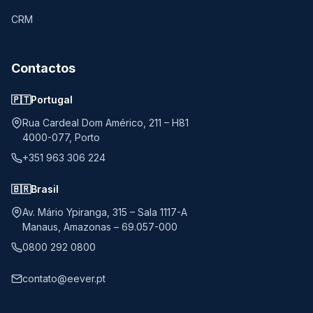
CRM
Contactos
🇵🇹
Portugal
Rua Cardeal Dom Américo, 211 – H81
4000-077, Porto
+351 963 306 224
🇧🇷
Brasil
Av. Mário Ypiranga, 315 – Sala 1117-A
Manaus, Amazonas – 69.057-000
0800 292 0800
contato@eever.pt