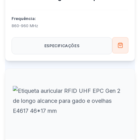
sistema de rastreamento de gado E10177
101*77mmmm
Frequência:
860-960 MHz
ESPECIFICAÇÕES