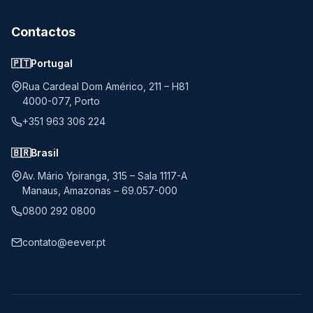
Contactos
🇵🇹
Portugal
Rua Cardeal Dom Américo, 211 – H81
4000-077, Porto
+351 963 306 224
🇧🇷
Brasil
Av. Mário Ypiranga, 315 – Sala 1117-A
Manaus, Amazonas – 69.057-000
0800 292 0800
contato@eever.pt