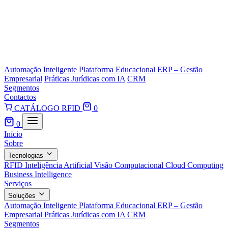
Automação Inteligente
Plataforma Educacional
ERP – Gestão
Empresarial
Práticas Jurídicas com IA
CRM
Segmentos
Contactos
CATÁLOGO RFID
0
0
Início
Sobre
Tecnologias
RFID
Inteligência Artificial
Visão Computacional
Cloud Computing
Business Intelligence
Serviços
Soluções
Automação Inteligente
Plataforma Educacional
ERP – Gestão
Empresarial
Práticas Jurídicas com IA
CRM
Segmentos